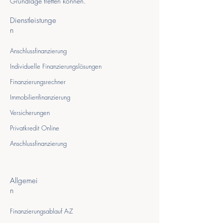
Grundlage treffen können.
Dienstleistunge
n
Anschlussfinanzierung
Individuelle Finanzierungslösungen
Finanzierungsrechner
Immobilienfinanzierung
Versicherungen
Privatkredit Online
Anschlussfinanzierung
Allgemei
n
Finanzierungsablauf A-Z