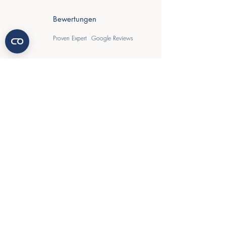
Bewertungen
Proven Expert
Google Reviews
Kofinanziert von der
Europäischen Union
Diese Maßnahme wird
mitfinanziert durch Steuermittel
auf der Grundlage des vom
Sächsischen Landtag
beschlossenen Haushaltes.