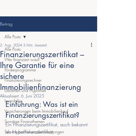
Beitrag
Alle Posts
2. Aug. 2024
3 Min. Lesezeit
Alle Posts
Finanzierungszertifikat –
Wer finanziert was?
Ihre Garantie für eine
Förderprogramme
sichere
Finanzierungsrechner
Immobilienfinanzierung
Darlehen und Hypothek
Aktualisiert:
6. Juni 2025
Immobilie
Einführung: Was ist ein 
Versicherungen beim Immobilienkauf
Finanzierungszertifikat?
Sonstige Finanzthemen
Ein Finanzierungszertifikat, auch bekannt 
als Hypothekenzertifikat, 
Service bei Finanzdienstleistungen